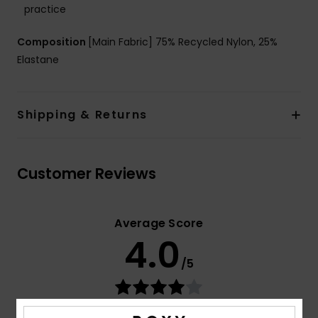
practice
Composition
[Main Fabric] 75% Recycled Nylon, 25%
Elastane
Shipping & Returns
Customer Reviews
Average Score
4.0
/5
based on
4 verified reviews
since syyskuuta 2025