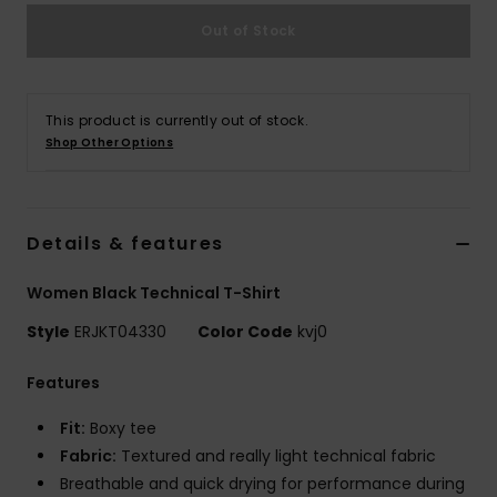
Vaatteet
Out of Stock
Lisätarvik
This product is currently out of stock.
Kengät
Shop Other Options
Fitness
Details & features
Snow
Women Black Technical T-Shirt
Style
ERJKT04330
Color Code
kvj0
Features
Fit:
Boxy tee
Fabric:
Textured and really light technical fabric
Breathable and quick drying for performance during