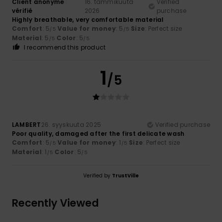
Client anonyme
16. tammikuuta
Verified
vérifié
2026
purchase
Highly breathable, very comfortable material
Comfort
: 5
Value for money
: 5
Size
: Perfect size
/5
/5
Material
: 5
Color
: 5
/5
/5
I recommend this product
1
/5
LAMBERT
26. syyskuuta 2025
Verified purchase
Poor quality, damaged after the first delicate wash
Comfort
: 5
Value for money
: 1
Size
: Perfect size
/5
/5
Material
: 1
Color
: 5
/5
/5
Verified by
TrustVille
Recently Viewed