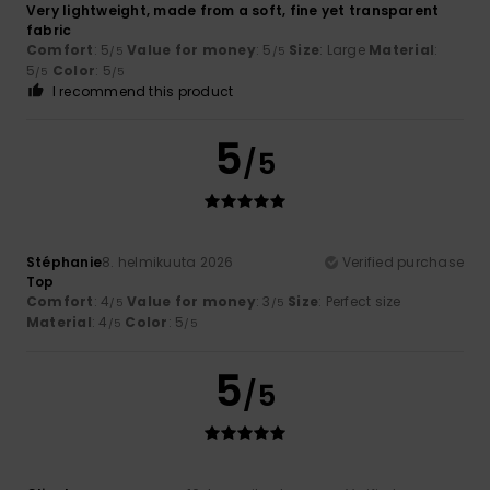
Very lightweight, made from a soft, fine yet transparent
fabric
Comfort
: 5
Value for money
: 5
Size
: Large
Material
:
/5
/5
5
Color
: 5
/5
/5
I recommend this product
5
/5
Stéphanie
8. helmikuuta 2026
Verified purchase
Top
Comfort
: 4
Value for money
: 3
Size
: Perfect size
/5
/5
Material
: 4
Color
: 5
/5
/5
5
/5