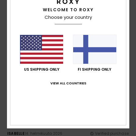
50% of our customers recommend this product
WELCOME TO ROXY
Comfort
Value for money
Choose your country
4.8
3.5
Size
Material
3.8
Too small
Too large
Color
US SHIPPING ONLY
FI SHIPPING ONLY
5.0
VIEW ALL COUNTRIES
5
/5
ISABELLE
14. helmikuuta 2026
Verified purchase