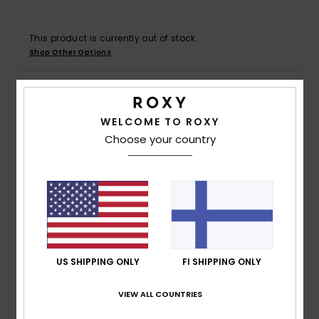
Vaatteet
This product is currently out of stock.
Lisätarvik
Shop Other Options
Kengät
Details & features
WELCOME TO ROXY
Fitness
Choose your country
Women Green Ankle Length Strappy Jumpsuit
Style
ERJWD03698
Color Code
gng0
Snow
Features
Fabric:
Lightweight double gauze cotton fabric [115
g/m2]
US SHIPPING ONLY
FI SHIPPING ONLY
Straps:
Adjustable straps
Closure:
Coconut buttons
VIEW ALL COUNTRIES
Pockets:
Side pockets