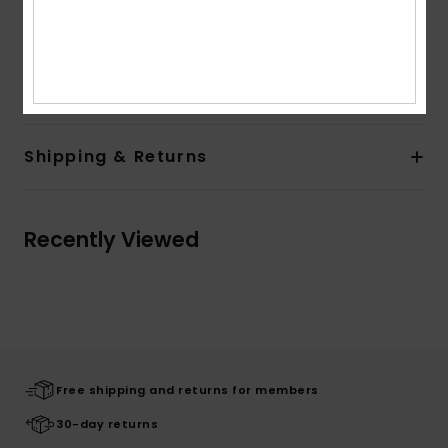
Patched pockets on back
Other Features:
High bib.
Composition
100% Cotton
Shipping & Returns
Recently Viewed
Free shipping and returns for members
30-day returns