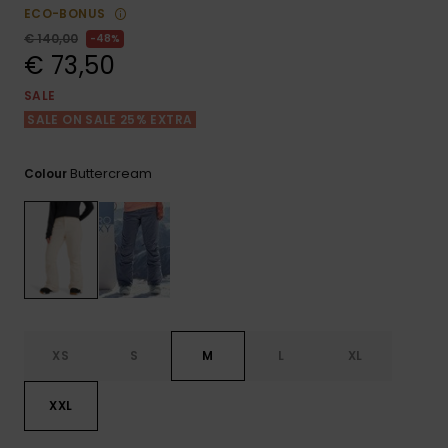
View
Varustekas
Mekot
Talvivaatt
ECO-BONUS
the FAQ
GIFTCARDS
€ 140,00
48%
Huivit ja
€ 73,50
Lumilautai
Jumpsuits &
hanskat
Lainelauta
WISHLIST
Playsuits
SALE
SALE ON SALE 25% EXTRA
Hatut & pi
Koulureput
Shortsit
Buttercream
Colour
Aurinkolas
Lisätarvik
Hameet
Märkäpuvu
Suojavaat
& neopreen
lisätarvikk
XS
S
M
L
XL
Swim
XXL