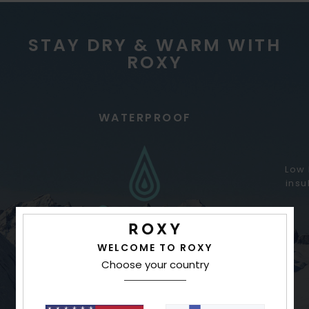
STAY DRY & WARM WITH
ROXY
WATERPROOF
Low 
insu
WELCOME TO ROXY
Choose your country
Better waterproofing for variable
conditions.