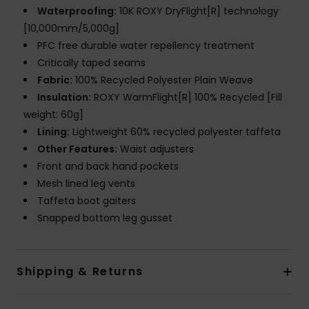
Waterproofing:
10K ROXY DryFlight[R] technology
[10,000mm/5,000g]
PFC free durable water repellency treatment
Critically taped seams
Fabric:
100% Recycled Polyester Plain Weave
Insulation:
ROXY WarmFlight[R] 100% Recycled [Fill
weight: 60g]
Lining:
Lightweight 60% recycled polyester taffeta
Other Features:
Waist adjusters
Front and back hand pockets
Mesh lined leg vents
Taffeta boot gaiters
Snapped bottom leg gusset
Shipping & Returns