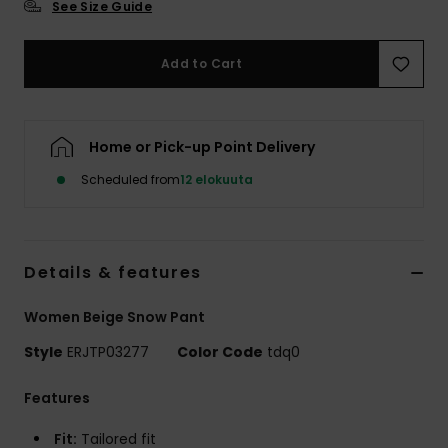
See Size Guide
Vaatteet
Add to Cart
Lisätarvik
Kengät
Home or Pick-up Point Delivery
Scheduled from
12 elokuuta
Fitness
Snow
Details & features
Women Beige Snow Pant
Style
ERJTP03277
Color Code
tdq0
Features
Fit:
Tailored fit