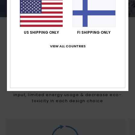
US SHIPPING ONLY
FI SHIPPING ONLY
VIEW ALL COUNTRIES
MADE FOR WOMEN WITH A
HEART FOR THE FUTURE
With Mountain preservation in mind, we consider
recycled & naturally sourced materials, water
input, limited energy usage & decrease eco-
toxicity in each design choice