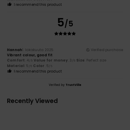
I recommend this product
5
/5
Hannah
1. lokakuuta 2025
Verified purchase
Vibrant colour, good fit
Comfort
: 4
Value for money
: 3
Size
: Perfect size
/5
/5
Material
: 5
Color
: 5
/5
/5
I recommend this product
Verified by
TrustVille
Recently Viewed