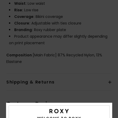
Waist:
Low waist
Rise:
Low rise
Coverage:
Bikini coverage
Closure:
Adjustable with ties closure
Branding:
Roxy rubber plate
Product appearance may differ slightly depending
on print placement
Composition
[Main Fabric] 87% Recycled Nylon, 13%
Elastane
Shipping & Returns
Customer Reviews