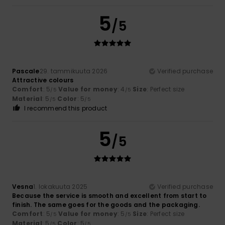
5
/5
Pascale
29. tammikuuta 2026
Verified purchase
Attractive colours
Comfort
: 5
Value for money
: 4
Size
: Perfect size
/5
/5
Material
: 5
Color
: 5
/5
/5
I recommend this product
5
/5
Vesna
1. lokakuuta 2025
Verified purchase
Because the service is smooth and excellent from start to
finish. The same goes for the goods and the packaging.
Comfort
: 5
Value for money
: 5
Size
: Perfect size
/5
/5
Material
: 5
Color
: 5
/5
/5