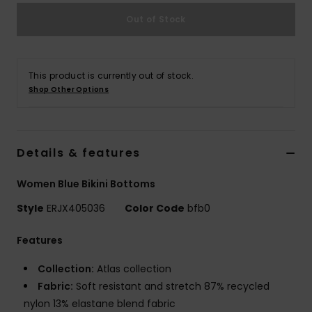
Vaatteet
Out of Stock
Lisätarvik
This product is currently out of stock.
Kengät
Shop Other Options
Fitness
Details & features
Snow
Women Blue Bikini Bottoms
Style
ERJX405036
Color Code
bfb0
Features
Collection:
Atlas collection
Fabric:
Soft resistant and stretch 87% recycled
nylon 13% elastane blend fabric