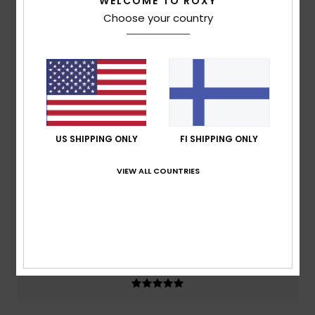
WELCOME TO ROXY
Average Score
Choose your country
5.0
/5
based on
3 verified reviews
since lokakuuta 2025
100% of our customers recommend this product
US SHIPPING ONLY
FI SHIPPING ONLY
Comfort
Value for money
4.7
4.0
VIEW ALL COUNTRIES
Size
Material
5.0
Too small
Too large
Color
5.0