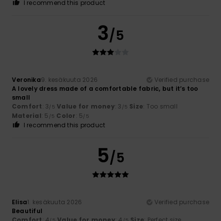
I recommend this product
3
/5
Veronika
9. kesäkuuta 2026
Verified purchase
A lovely dress made of a comfortable fabric, but it’s too
small
Comfort
: 3
Value for money
: 3
Size
: Too small
/5
/5
Material
: 5
Color
: 5
/5
/5
I recommend this product
5
/5
Elisa
1. kesäkuuta 2026
Verified purchase
Beautiful
Comfort
: 4
Value for money
: 4
Size
: Perfect size
/5
/5