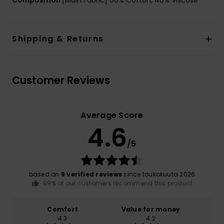
Composition
[Main Fabric] 60% Cotton, 40% Viscose
Shipping & Returns
Customer Reviews
Average Score
4.6
/5
based on
9 verified reviews
since toukokuuta 2026
89% of our customers recommend this product
Comfort
Value for money
4.3
4.2