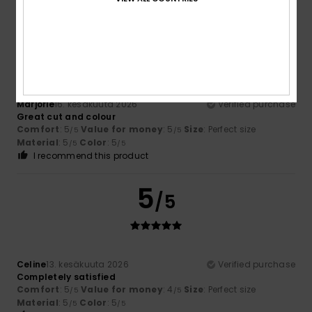
5
/5
Marjorie
16. kesäkuuta 2026
Verified purchase
Great cut and colour
Comfort
: 5
Value for money
: 5
Size
: Perfect size
/5
/5
Material
: 5
Color
: 5
/5
/5
I recommend this product
5
/5
Celine
13. kesäkuuta 2026
Verified purchase
Completely satisfied
Comfort
: 5
Value for money
: 4
Size
: Perfect size
/5
/5
Material
: 5
Color
: 5
/5
/5