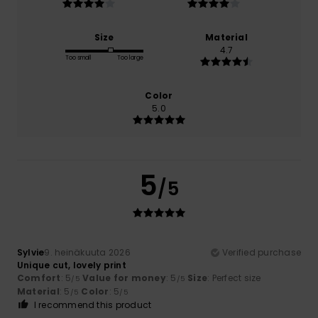
Size
Material
4.7
Too small
Too large
Color
5.0
5
/5
Sylvie
9. heinäkuuta 2026
Verified purchase
Unique cut, lovely print
Comfort
: 5
Value for money
: 5
Size
: Perfect size
/5
/5
Material
: 5
Color
: 5
/5
/5
I recommend this product