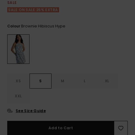
View
Varustekas
Mekot
Talvivaatt
SALE
the FAQ
GIFTCARDS
SALE ON SALE 25% EXTRA
Huivit ja
Lumilautai
Jumpsuits &
hanskat
Lainelauta
WISHLIST
Playsuits
Brownie Hibiscus Hype
Colour
Hatut & pi
Koulureput
Shortsit
Aurinkolas
Lisätarvik
Hameet
Märkäpuvu
XS
S
M
L
XL
Suojavaat
XXL
& neopreen
lisätarvikk
See Size Guide
Swim
Add to Cart