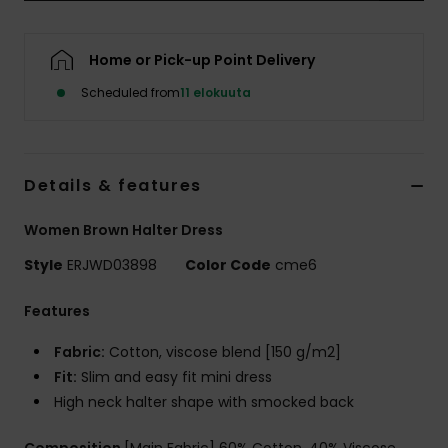
Vaatteet
Home or Pick-up Point Delivery
Lisätarvik
Scheduled from
11 elokuuta
Kengät
Details & features
Fitness
Women Brown Halter Dress
Snow
Style
ERJWD03898
Color Code
cme6
Features
Fabric:
Cotton, viscose blend [150 g/m2]
Fit:
Slim and easy fit mini dress
High neck halter shape with smocked back