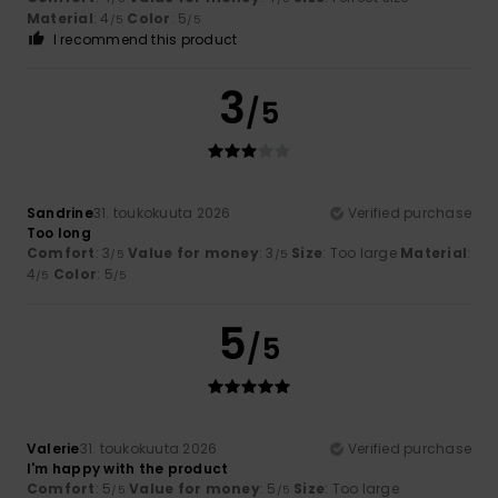
Material
: 4
Color
: 5
/5
/5
I recommend this product
3
/5
Sandrine
31. toukokuuta 2026
Verified purchase
Too long
Comfort
: 3
Value for money
: 3
Size
: Too large
Material
:
/5
/5
4
Color
: 5
/5
/5
5
/5
Valerie
31. toukokuuta 2026
Verified purchase
I'm happy with the product
Comfort
: 5
Value for money
: 5
Size
: Too large
/5
/5