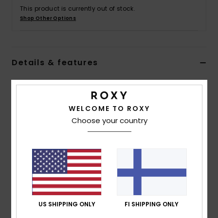
Vaatteet
This product is currently out of stock.
Shop Other Options
Lisätarvik
Details & features
Kengät
Women Blue Short Jane Springsuit
Fitness
Style
ERJW603026
Color Code
bqp0
WELCOME TO ROXY
Choose your country
Snow
Features
Fabric:
Recycled polyester elastane blend fabric
Neoprene Foam:
StretchFlight Eco
Seams:
Coil Q-lock stitched seams
Neck:
Mock neck
Temperature:
21-23°C / 63-68°F
Entry:
Back zip entry system, with YKKTM #8 plastic
US SHIPPING ONLY
FI SHIPPING ONLY
zip