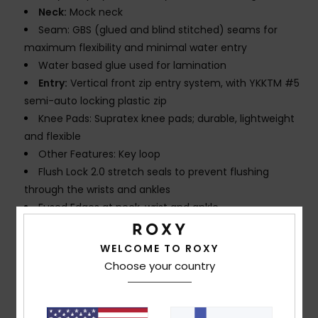
Neck:
Mock neck
Seam: GBS (glued and blind stitched) seams for
maximum flexibility and minimal water entry
Water based glue used for lamination
Entry:
Vertical front zip entry system, with YKKTM #5
semi-auto locking plastic zip
Knee Pads: Supratex knee pads; durable, lightweight
and flexible
Other Features: Key loop
Flush Lock 2.0 stretch seals to prevent flushing
through the wrists and ankles
Fused Edges at neck, wrist and ankle
Glideskin neck seal, an ultra-smooth neoprene liner
for superior comfort
WELCOME TO ROXY
Glideskin at legs opening
Choose your country
Thickness:
1.5 mm thickness
Product appearance may differ slightly depending
on print placement