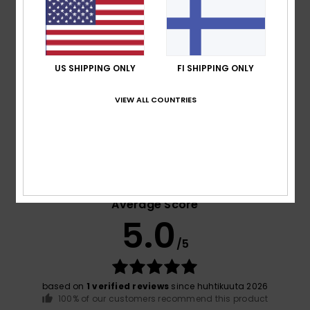
Composition
[Main Fabric] 87% Recycled Polyester, 13%
Elastane
US SHIPPING ONLY
FI SHIPPING ONLY
Shipping & Returns
VIEW ALL COUNTRIES
Customer Reviews
Average Score
5.0
/5
based on
1 verified reviews
since huhtikuuta 2026
100% of our customers recommend this product