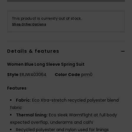
Vaatteet
This product is currently out of stock.
Lisätarvik
Shop Other Options
Kengät
Details & features
Fitness
Women Blue Long Sleeve Spring Suit
Snow
Style
ERJW403064
Color Code
prm0
Features
Fabric:
Eco Xtra-stretch recycled polyester blend
fabric
Thermal lining:
Eco sleek WarmFlight at full body
expected overflap, underarms and calfs
Recycled polyester and nylon used for linings