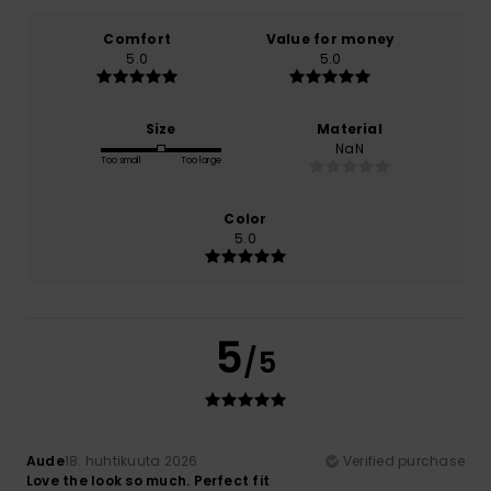
Comfort
Value for money
5.0
5.0
Size
Material
NaN
Too small
Too large
Color
5.0
5
/5
Aude
18. huhtikuuta 2026
Verified purchase
Love the look so much. Perfect fit