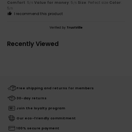
Comfort
: 5
Value for money
: 5
Size
: Perfect size
Color
:
/5
/5
5
/5
I recommend this product
Verified by
TrustVille
Recently Viewed
Free shipping and returns for members
30-day returns
Join the loyalty program
Our eco-friendly commitment
100% secure payment