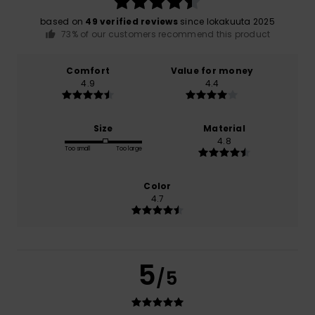
based on
49 verified reviews
since lokakuuta 2025
73% of our customers recommend this product
Comfort
Value for money
4.9
4.4
Size
Material
4.8
Too small
Too large
Color
4.7
5
/5