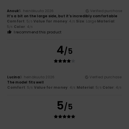
Anouk
5. heinäkuuta 2026
Verified purchase
It’s a bit on the large side, but it’s incredibly comfortable
Comfort
: 5
Value for money
: 4
Size
: Large
Material
:
/5
/5
5
Color
: 4
/5
/5
I recommend this product
4
/5
Lucina
3. heinäkuuta 2026
Verified purchase
The model fits well
Comfort
: 5
Value for money
: 4
Material
: 5
Color
: 4
/5
/5
/5
/5
5
/5