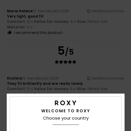
Marie Helene
10. heinäkuuta 2026
Verified purchase
Very light, good fit
Comfort
: 5
Value for money
: 4
Size
: Perfect size
/5
/5
Material
: 5
/5
I recommend this product
5
/5
Kristina
10. heinäkuuta 2026
Verified purchase
They fit brilliantly and are really lovely
Comfort
: 5
Value for money
: 5
Size
: Perfect size
/5
/5
Material
: 5
Color
: 5
/5
/5
I recommend this product
WELCOME TO ROXY
5
/5
Choose your country