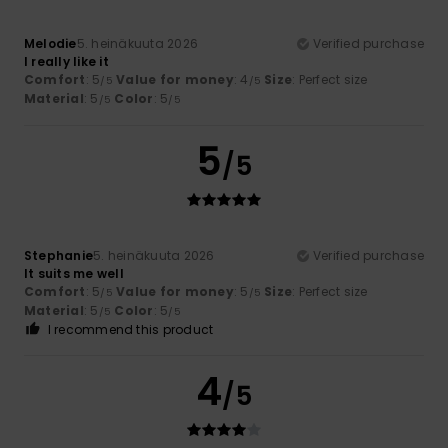
Melodie
5. heinäkuuta 2026
Verified purchase
I really like it
Comfort
: 5
Value for money
: 4
Size
: Perfect size
/5
/5
Material
: 5
Color
: 5
/5
/5
5
/5
Stephanie
5. heinäkuuta 2026
Verified purchase
It suits me well
Comfort
: 5
Value for money
: 5
Size
: Perfect size
/5
/5
Material
: 5
Color
: 5
/5
/5
I recommend this product
4
/5