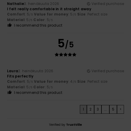
Nathalie
3. heinäkuuta 2026
Verified purchase
I felt really comfortable in it straight away
Comfort
: 5
Value for money
: 5
Size
: Perfect size
/5
/5
Material
: 5
Color
: 5
/5
/5
I recommend this product
5
/5
Laura
2. heinäkuuta 2026
Verified purchase
Fits perfectly
Comfort
: 5
Value for money
: 4
Size
: Perfect size
/5
/5
Material
: 5
Color
: 5
/5
/5
I recommend this product
1
2
3
...
5
>
Verified by
TrustVille