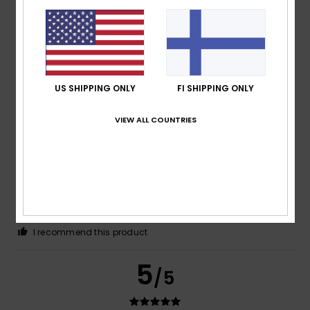
Virginie
9. heinäkuuta 2026
Verified purchase
Pleasant to the touch
Comfort
: 5
Value for money
: 5
Size
: Perfect size
/5
/5
Material
: 5
Color
: 5
/5
/5
US SHIPPING ONLY
FI SHIPPING ONLY
5
/5
VIEW ALL COUNTRIES
Kat
6. heinäkuuta 2026
Verified purchase
Comfy shorts
Comfort
: 5
Value for money
: 5
Size
: Perfect size
/5
/5
Material
: 5
Color
: 5
/5
/5
I recommend this product
5
/5