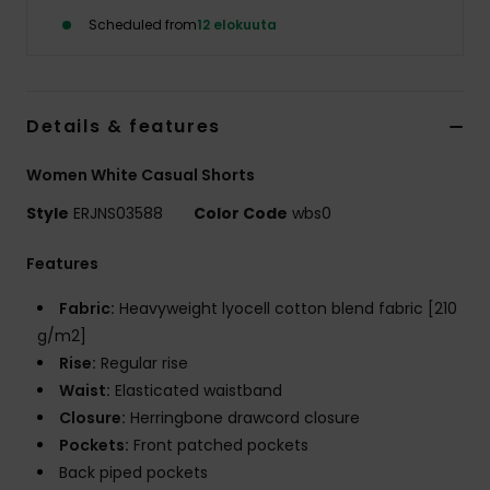
Vaatteet
Scheduled from
12 elokuuta
Lisätarvik
Details & features
Kengät
Women White Casual Shorts
Fitness
Style
ERJNS03588
Color Code
wbs0
Features
Snow
Fabric:
Heavyweight lyocell cotton blend fabric [210
g/m2]
Rise:
Regular rise
Waist:
Elasticated waistband
Closure:
Herringbone drawcord closure
Pockets:
Front patched pockets
Back piped pockets