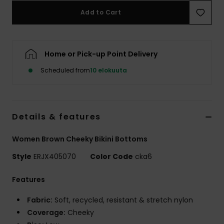
Vaatteet
Add to Cart
Lisätarvik
Home or Pick-up Point Delivery
Kengät
Scheduled from
10 elokuuta
Fitness
Details & features
Snow
Women Brown Cheeky Bikini Bottoms
Style
ERJX405070
Color Code
cka6
Features
Fabric:
Soft, recycled, resistant & stretch nylon
Coverage:
Cheeky