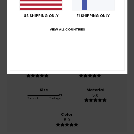
Average Score
5.0
US SHIPPING ONLY
FI SHIPPING ONLY
/5
VIEW ALL COUNTRIES
based on
1 verified reviews
since heinäkuuta 2026
100% of our customers recommend this product
Comfort
Value for money
5.0
5.0
Size
Material
5.0
Too small
Too large
Color
5.0