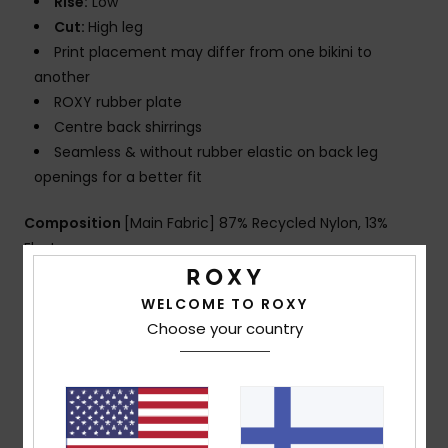
Rise:
Low
Cut:
High leg
Print placement may differ from one bikini to
another
ROXY rubber plate
Centre back shirrings
Seamless & without rubber elastic on back leg
openings for a better fit
Composition
[Main Fabric] 87% Recycled Nylon, 13%
Elastane
WELCOME TO ROXY
Shipping & Returns
Choose your country
Customer Reviews