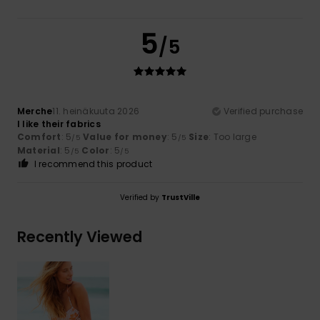
5
/5
Merche
11. heinäkuuta 2026
Verified purchase
I like their fabrics
Comfort
: 5
Value for money
: 5
Size
: Too large
/5
/5
Material
: 5
Color
: 5
/5
/5
I recommend this product
Verified by
TrustVille
Recently Viewed