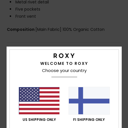
Metal rivet detail
Five pockets
Front vent
Composition
[Main Fabric] 100% Organic Cotton
Shipping & Returns
WELCOME TO ROXY
Choose your country
Customer Reviews
Average Score
5.0
/5
US SHIPPING ONLY
FI SHIPPING ONLY