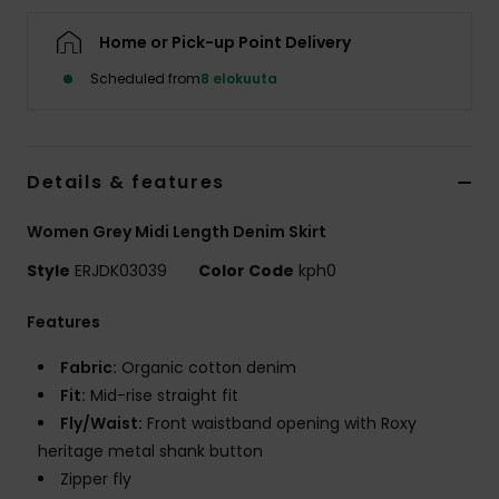
Vaatteet
Home or Pick-up Point Delivery
Lisätarvik
Scheduled from
8 elokuuta
Kengät
Details & features
Fitness
Women Grey Midi Length Denim Skirt
Style
ERJDK03039
Color Code
kph0
Snow
Features
Fabric:
Organic cotton denim
Fit:
Mid-rise straight fit
Fly/Waist:
Front waistband opening with Roxy
heritage metal shank button
Zipper fly